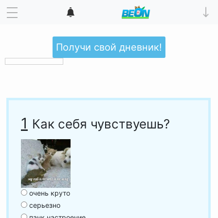
Получи свой дневник!
1
Как себя чувствуешь?
очень круто
серьезно
панк настроение