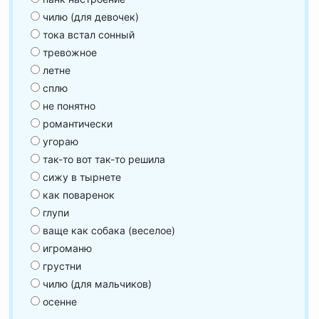
чилю (для девочек)
тока встал сонный
тревожное
летне
сплю
не понятно
романтически
угораю
так-то вот так-то решила
сижу в тырнете
как поваренок
глупи
ваще как собака (веселое)
игроманю
грустни
чилю (для мальчиков)
осенне