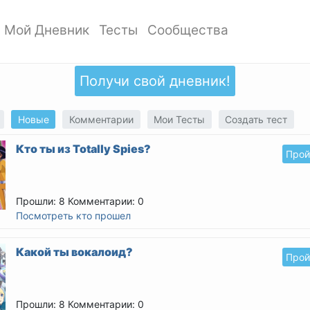
Мой Дневник
Тесты
Сообщества
ать профиль
Мои записи
Мои Тесты
Мои сообщества
ото профиля
Добавить запись
Добавить тест
Создать сообщество
Получи свой дневник!
ки
Дизайн дневника
Популярные тесты
Обзор сообществ
аккаунта
Обзор записей
Новые тесты
Новые
Комментарии
Мои Тесты
Создать тест
атности
Кто ты из Totally Spies?
Прой
Прошли: 8
Комментарии: 0
Посмотреть кто прошел
Какой ты вокалоид?
Прой
Прошли: 8
Комментарии: 0