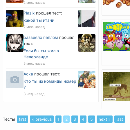
2 мес. назад
Plazix
прошел тест:
какой ты итачи
2 мес. назад
развеяло пеплом
прошел
тест:
Если бы ты жил в
Неверленде
5 мес. назад
Аска
прошел тест:
Кто ты из команды номер
7
3 нед. назад
Тесты
first
« previous
1
2
3
4
5
next »
last