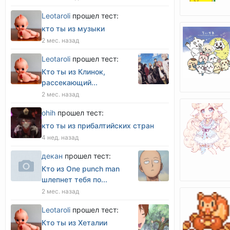
Leotaroli
прошел тест:
кто ты из музыки
2 мес. назад
Leotaroli
прошел тест:
Кто ты из Клинок,
рассекающий...
2 мес. назад
оhih
прошел тест:
кто ты из прибалтийских стран
4 нед. назад
декан
прошел тест:
Кто из One punch man
шлепнет тебя по...
2 мес. назад
Leotaroli
прошел тест:
Кто ты из Хеталии