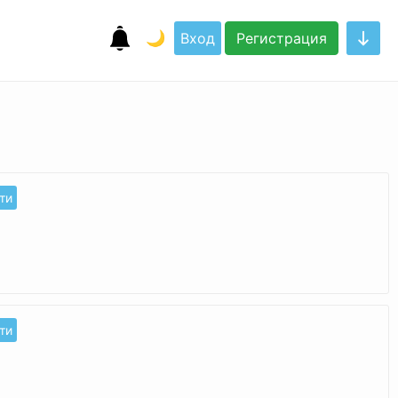
🌙
Вход
Регистрация
ти
ти