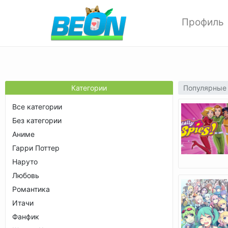
Профиль
Редактиров
Изменить ф
Мои аватар
Настройки 
Популярные
Категории
Опции прив
Все категории
Позитивки
Без категории
Поиск
Аниме
Друзья
Гарри Поттер
Выход
Наруто
Любовь
Романтика
Итачи
Фанфик