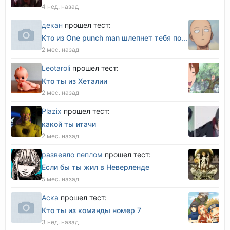
4 нед. назад
декан
прошел тест:
Кто из One punch man шлепнет тебя по...
2 мес. назад
Leotaroli
прошел тест:
Кто ты из Хеталии
2 мес. назад
Plazix
прошел тест:
какой ты итачи
2 мес. назад
развеяло пеплом
прошел тест:
Если бы ты жил в Неверленде
5 мес. назад
Аска
прошел тест:
Кто ты из команды номер 7
3 нед. назад