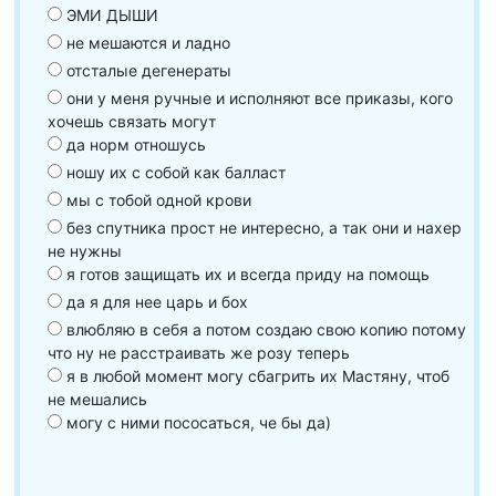
ЭМИ ДЫШИ
не мешаются и ладно
отсталые дегенераты
они у меня ручные и исполняют все приказы, кого
хочешь связать могут
да норм отношусь
ношу их с собой как балласт
мы с тобой одной крови
без спутника прост не интересно, а так они и нахер
не нужны
я готов защищать их и всегда приду на помощь
да я для нее царь и бох
влюбляю в себя а потом создаю свою копию потому
что ну не расстраивать же розу теперь
я в любой момент могу сбагрить их Мастяну, чтоб
не мешались
могу с ними пососаться, че бы да)