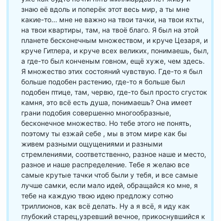
знаю её вдоль и поперёк этот весь мир, а ты мне
какие-то... мне не важно на твои тачки, на твои яхты,
на твои квартиры, там, на твоё благо. Я был на этой
планете бесконечным множеством, и круче Цезаря, и
круче Гитлера, и круче всех великих, понимаешь, был,
а где-то был конченым говном, ещё хуже, чем здесь.
Я множество этих состояний чувствую. Где-то я был
больше подобен растению, где-то я больше был
подобен птице, там, червю, где-то был просто сгусток
камня, это всё есть душа, понимаешь? Она имеет
грани подобия совершенно многообразные,
бесконечное множество. Но тебе этого не понять,
поэтому ты езжай себе , мы в этом мире как бы
живем разными ощущениями и разными
стремлениями, соответственно, разное наше и место,
разное и наше распределение. Тебе я желаю все
самые крутые тачки чтоб были у тебя, и все самые
лучше самки, если мало идей, обращайся ко мне, я
тебе на каждую твою идею предложу сотню
триллионов, как всё делать. Ну а я всё, я иду как
глубокий старец,узревший вечное, прикоснувшийся к