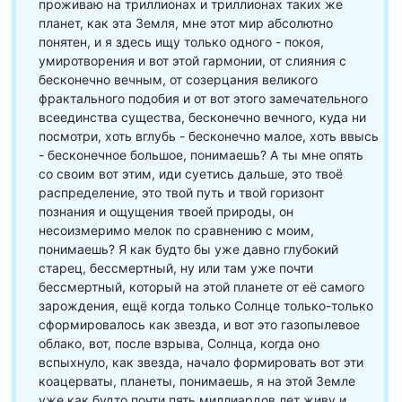
проживаю на триллионах и триллионах таких же
планет, как эта Земля, мне этот мир абсолютно
понятен, и я здесь ищу только одного - покоя,
умиротворения и вот этой гармонии, от слияния с
бесконечно вечным, от созерцания великого
фрактального подобия и от вот этого замечательного
всеединства существа, бесконечно вечного, куда ни
посмотри, хоть вглубь - бесконечно малое, хоть ввысь
- бесконечное большое, понимаешь? А ты мне опять
со своим вот этим, иди суетись дальше, это твоё
распределение, это твой путь и твой горизонт
познания и ощущения твоей природы, он
несоизмеримо мелок по сравнению с моим,
понимаешь? Я как будто бы уже давно глубокий
старец, бессмертный, ну или там уже почти
бессмертный, который на этой планете от её самого
зарождения, ещё когда только Солнце только-только
сформировалось как звезда, и вот это газопылевое
облако, вот, после взрыва, Солнца, когда оно
вспыхнуло, как звезда, начало формировать вот эти
коацерваты, планеты, понимаешь, я на этой Земле
уже как будто почти пять миллиардов лет живу и