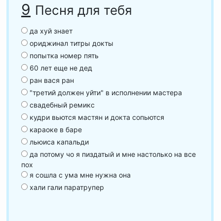
9
Песня для тебя
да хуй знает
ориджинал титры докты
попытка номер пять
60 лет еще не дед
ран вася ран
"третий должен уйти" в исполнении мастера
свадебный ремикс
кудри вьются мастян и докта сопьются
караоке в баре
льюиса капальди
да потому чо я пиздатый и мне настолько на все
пох
я сошла с ума мне нужна она
хали гали паратрупер