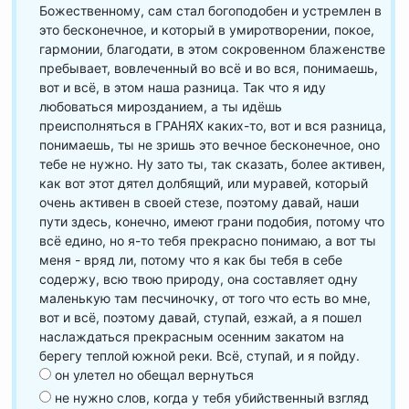
Божественному, сам стал богоподобен и устремлен в
это бесконечное, и который в умиротворении, покое,
гармонии, благодати, в этом сокровенном блаженстве
пребывает, вовлеченный во всё и во вся, понимаешь,
вот и всё, в этом наша разница. Так что я иду
любоваться мирозданием, а ты идёшь
преисполняться в ГРАНЯХ каких-то, вот и вся разница,
понимаешь, ты не зришь это вечное бесконечное, оно
тебе не нужно. Ну зато ты, так сказать, более активен,
как вот этот дятел долбящий, или муравей, который
очень активен в своей стезе, поэтому давай, наши
пути здесь, конечно, имеют грани подобия, потому что
всё едино, но я-то тебя прекрасно понимаю, а вот ты
меня - вряд ли, потому что я как бы тебя в себе
содержу, всю твою природу, она составляет одну
маленькую там песчиночку, от того что есть во мне,
вот и всё, поэтому давай, ступай, езжай, а я пошел
наслаждаться прекрасным осенним закатом на
берегу теплой южной реки. Всё, ступай, и я пойду.
он улетел но обещал вернуться
не нужно слов, когда у тебя убийственный взгляд