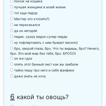
похож на кошака
лучшая женщина в моей жизни
тот еще пидор
Мастер это кто(who?)
не пересекался
да он негодяй
педик. сразу видно супер пидар
ну пофлиртовать с ним бывает весело)
бро, закрой глаза, бро. Что ты видишь, бро? Ничего,
бро. Это мой мир без тебя, бро. БРОО)))
он же сдох
опять этот банный лист как вы заебали
тайно пишу про него и себя фанфики
даже знать не хочу
6
какой ты овощь?