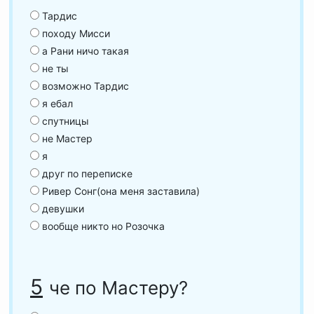
Тардис
походу Мисси
а Рани ничо такая
не ты
возможно Тардис
я ебал
спутницы
не Мастер
я
друг по переписке
Ривер Сонг(она меня заставила)
девушки
вообще никто но Розочка
5
че по Мастеру?