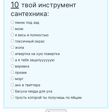
10
твой инструмент
сантехника:
пинок под зад
мозк
я весь и полностью
токсичный окрас
жопа
атвертка на хую повертка
а я тебя зацелуууууую
веревка
презек
морг
акк в твиттере
басуха пизда для уха
трость которой ты получишь по яйцам