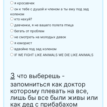
я кросавчек
он к тебе с душой и членом а ты ему под зад
коленом
кто нахуй?
девченки, я не вашего полета птица
бегать от проблем
не смотреть на молодых девок
я юморист
вдвойне под зад коленом
IF WE FIGHT LIKE ANIMALS WE DIE LIKE ANIMALS
3
что выберешь -
запомниться как доктор
которому плевать на все,
лишь бы все были живы или
как дед с прибабахом