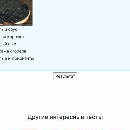
лый соус
лая корочка
лый сыр
сама сгорела
лые ингридиенты
Другие интересные тесты