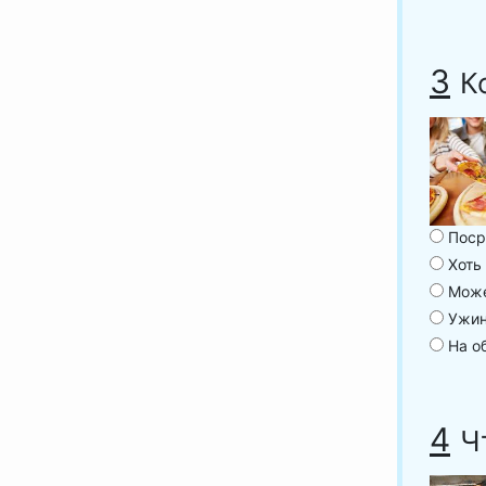
3
К
Поср
Хоть 
Может
Ужи
На о
4
Ч