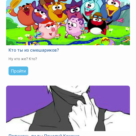
Кто ты из смешариков?
Ну кто же? Кто?
Пройти
Получишь ли ты Поцелуй Какаши