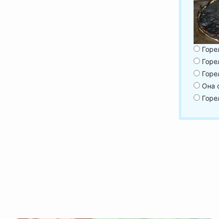
Горе
Горе
Горе
Она 
Горе