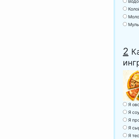
Водо
Коло
Моло
Муль
2
К
инг
Я ово
Я соу
Я про
Я сыр
Я тес