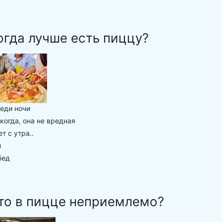
огда лучше есть пиццу?
еди ночи
когда, она не вредная
 с утра..
н
бед
то в пицце неприемлемо?