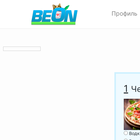
Профиль
Редактиров
Изменить ф
Мои аватар
Настройки 
Опции прив
Позитивки
Поиск
1
Че
Друзья
Выход
Водк