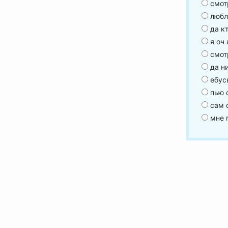
смот
люблю
да кт
я оч 
смот
да ни
ебусь
пью с
сам о
мне п