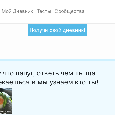
Мой Дневник
Тесты
Сообщества
ать профиль
Мои записи
Мои Тесты
Мои сообщества
ото профиля
Добавить запись
Добавить тест
Создать сообщество
Получи свой дневник!
ки
Дизайн дневника
Популярные тесты
Обзор сообществ
аккаунта
Обзор записей
Новые тесты
атности
 что папуг, ответь чем ты ща
екаешься и мы узнаем кто ты!