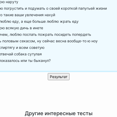
рю наруту
 погрустить и подумать о своей короткой папугьей жизни
о такие ваши увлечения нахуй
люблю еду, а еще больше люблю жрать еду
рю всякую дичь в инете
чем, люблю поспать пожрать посидеть попердеть
 половым секасом, ну сейчас весна вообще-то ю ноу
пиртягу и всем советую
твечай собака сутулая
оказалось или ты быканул?
Другие интересные тесты