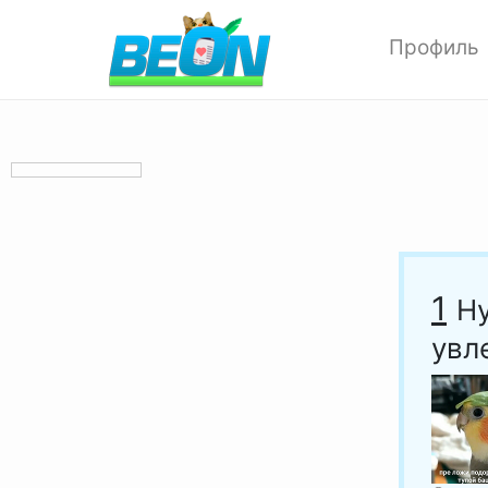
Профиль
Редактиров
Изменить ф
Мои аватар
Настройки 
Опции прив
Позитивки
Поиск
1
Ну
Друзья
увл
Выход