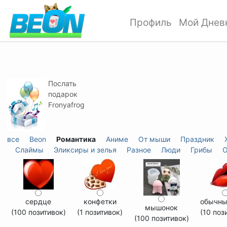
Профиль
Мой Днев
Послать
подарок
Fronyafrog
все
Beon
Романтика
Аниме
От мыши
Праздник
Слаймы
Эликсиры и зелья
Разное
Люди
Грибы
О
сердце
конфетки
обычны
мышонок
(100 позитивок)
(1 позитивок)
(10 поз
(100 позитивок)