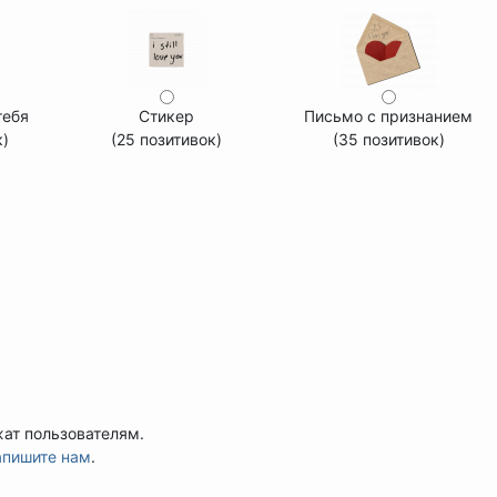
тебя
Стикер
Письмо с признанием
к)
(25 позитивок)
(35 позитивок)
жат пользователям.
апишите нам
.