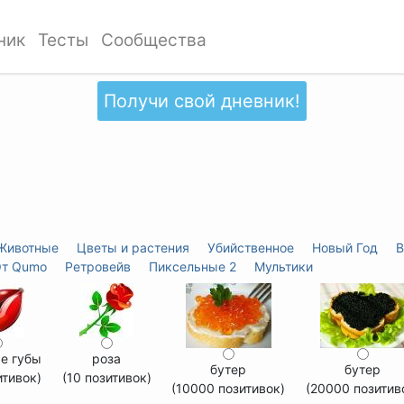
ник
Тесты
Сообщества
Получи свой дневник!
Животные
Цветы и растения
Убийственное
Новый Год
В
т Qumo
Ретровейв
Пиксельные 2
Мультики
е губы
роза
бутер
бутер
итивок)
(10 позитивок)
(10000 позитивок)
(20000 позитив