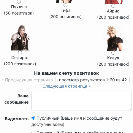
Пухляш
Тифа
Айрис
(50 позитивок)
(200 позитивок)
(200 позитивок)
Сефирот
Клауд
(200 позитивок)
(200 позитивок)
На вашем счету
позитивок
« Предыдущая страница
| просмотр результатов 1-20 из 42 |
Следующая страница »
Ваше
сообщение
Публичный (Ваше имя и сообщение будут
Видимость
доступны всем)
Приватный (Ваше имя и сообщение видны