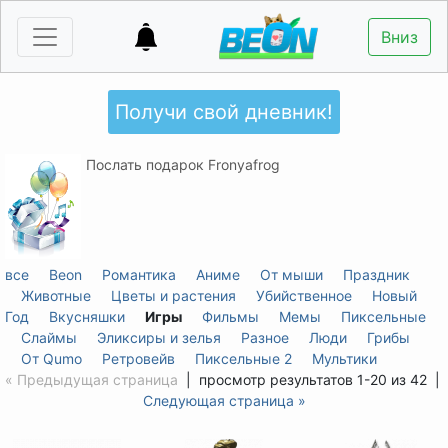
Вниз
Получи свой дневник!
Послать подарок Fronyafrog
все
Beon
Романтика
Аниме
От мыши
Праздник
Животные
Цветы и растения
Убийственное
Новый
Год
Вкусняшки
Игры
Фильмы
Мемы
Пиксельные
Слаймы
Эликсиры и зелья
Разное
Люди
Грибы
От Qumo
Ретровейв
Пиксельные 2
Мультики
« Предыдущая страница
| просмотр результатов 1-20 из 42 |
Следующая страница »