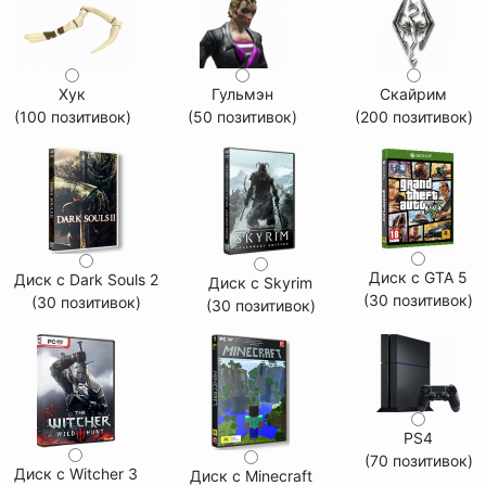
Хук
Гульмэн
Скайрим
(100 позитивок)
(50 позитивок)
(200 позитивок)
Диск с GTA 5
Диск с Dark Souls 2
Диск с Skyrim
(30 позитивок)
(30 позитивок)
(30 позитивок)
PS4
(70 позитивок)
Диск с Witcher 3
Диск с Minecraft