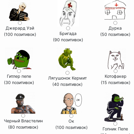
Джерард Уэй
Дурка
Бригада
(100 позитивок)
(50 позитивок)
(90 позитивок)
Гитлер пепе
Котофакер
Лягушонок Кермит
(30 позитивок)
(15 позитивок)
(40 позитивок)
Черный Властелин
Ок
(80 позитивок)
(100 позитивок)
Гопник Пепе