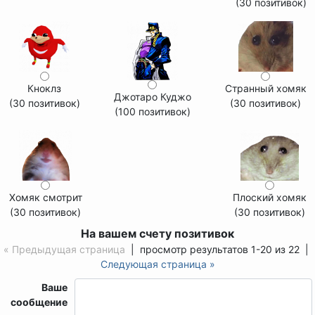
(30 позитивок)
Кноклз
Странный хомяк
Джотаро Куджо
(30 позитивок)
(30 позитивок)
(100 позитивок)
Хомяк смотрит
Плоский хомяк
(30 позитивок)
(30 позитивок)
На вашем счету
позитивок
« Предыдущая страница
| просмотр результатов 1-20 из 22 |
Следующая страница »
Ваше
сообщение