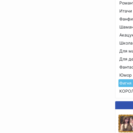
Роман
Итачи
Фанфи
Шаман
Акацу
Школа
Для м
Для д
Фанта
Юмор
Фигня
КОРО