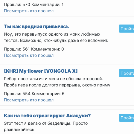
Прошли: 570
Комментарии: 1
Посмотреть кто прошел
Ты как вредная привычка.
Пройт
Йоу, это перевыпуск одного из моих любимых
тестов. Возможно, кто-нибудь даже его вспомнит.
(олды тут?)
...
Прошли: 561
Комментарии: 0
Посмотреть кто прошел
[KHR] My flower [VONGOLA X]
Пройт
Реборн-ностальгия и меня не обошла стороной.
Проба пера после долгого перерыва, охотно приму
тапки.
...
Прошли: 554
Комментарии: 6
Посмотреть кто прошел
Как на тебя отреагируют Акацуки?
Пройт
Этот тест я делаю от безделицы. Просто
развлекайтесь.