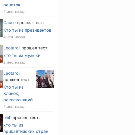
ранеток
2 мес. назад
Cause
прошел тест:
Кто ты из президентов
4 нед. назад
Leotaroli
прошел тест:
кто ты из музыки
2 мес. назад
Leotaroli
прошел тест:
Кто ты из
Клинок,
рассекающий...
2 мес. назад
оhih
прошел тест:
кто ты из
прибалтийских стран