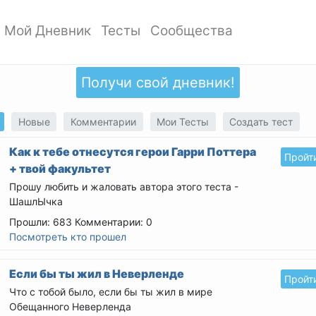
Мой Дневник
Тесты
Сообщества
ать профиль
Мои записи
Мои Тесты
Мои сообщества
ото профиля
Добавить запись
Добавить тест
Создать сообщество
Получи свой дневник!
ки
Дизайн дневника
Популярные тесты
Обзор сообществ
аккаунта
Обзор записей
Новые тесты
Новые
Комментарии
Мои Тесты
Создать тест
атности
Как к тебе отнесутся герои Гарри Поттера
Пройт
+ твой факультет
Прошу любить и жаловать автора этого теста -
ШашлЫчка
Прошли: 683
Комментарии: 0
Посмотреть кто прошел
Если бы ты жил в Неверленде
Пройт
Что с тобой было, если бы ты жил в мире
Обещанного Неверленда