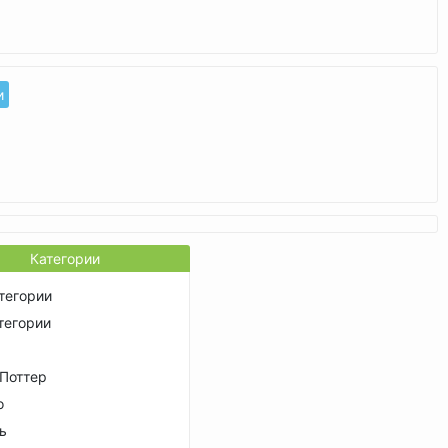
и
Категории
тегории
тегории
 Поттер
о
ь