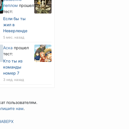
пеплом
прошел
тест:
Если бы ты
жил в
Неверленде
5 мес. назад
Аска
прошел
тест:
Кто ты из
команды
номер 7
3 нед. назад
жат пользователям.
апишите нам
.
НАВЕРХ