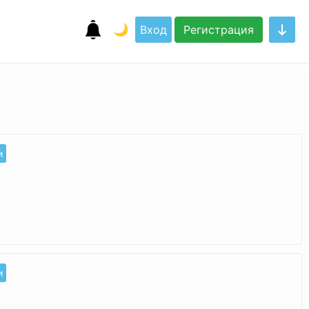
🌙
Вход
Регистрация
и
и