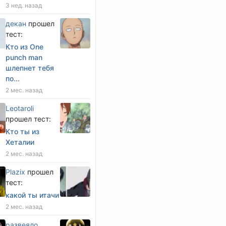
3 нед. назад
декан
прошел
тест:
Кто из One
punch man
шлепнет тебя
по...
2 мес. назад
Leotaroli
прошел тест:
Кто ты из
Хеталии
2 мес. назад
Plazix
прошел
тест:
какой ты итачи
2 мес. назад
развеяло