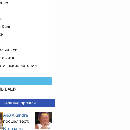
тика
к
 Кинг
ки
альчиков
евоччек
стические истории
ЛЬ ВАШУ
Недавно прошли
AleXXXandra
прошел тест:
Кто ты из