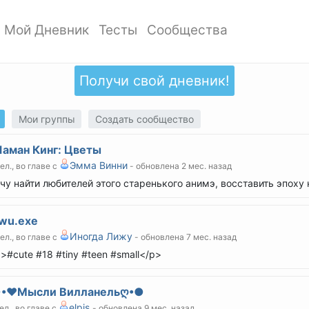
Мой Дневник
Тесты
Сообщества
ать профиль
Мои записи
Мои Тесты
Мои сообщества
ото профиля
Добавить запись
Добавить тест
Создать сообщество
Получи свой дневник!
ки
Дизайн дневника
Популярные тесты
Обзор сообществ
аккаунта
Обзор записей
Новые тесты
Мои группы
Создать сообщество
атности
аман Кинг: Цветы
Эмма Винни
чел., во главе с
- обновлена 2 мес. назад
чу найти любителей этого старенького анимэ, восставить эпоху 
wu.exe
Иногда Лижу
чел., во главе с
- обновлена 7 мес. назад
>#cute #18 #tiny #teen #small</p>
•♥Мысли Вилланельღ•●
еlpis
ел., во главе с
- обновлена 9 мес. назад