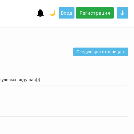
🌙
Вход
Регистрация
Следующая страница »
нулевых, жду вас)))