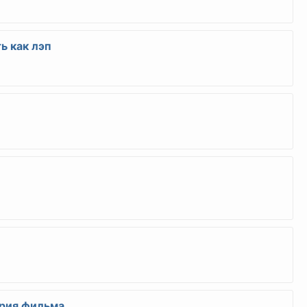
ь как лэп
ория фильма