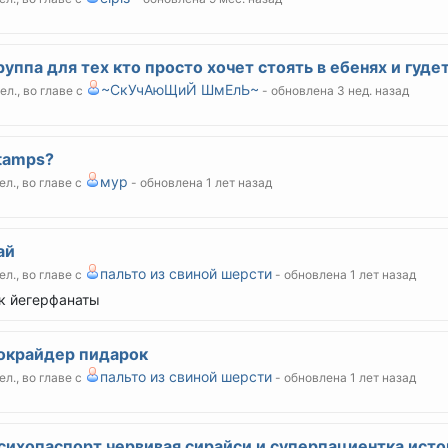
уппа для тех кто просто хочет стоять в ебенях и гудет
~СкУчАюЩиЙ ШмЕлЬ~
чел., во главе с
- обновлена 3 нед. назад
tamps?
мур
ел., во главе с
- обновлена 1 лет назад
ай
пальто из свиной шерсти
ел., во главе с
- обновлена 1 лет назад
к йегерфанаты
окрайдер пидарок
пальто из свиной шерсти
ел., во главе с
- обновлена 1 лет назад
сихопаспорт червивая сирайси и суперпациентка ист