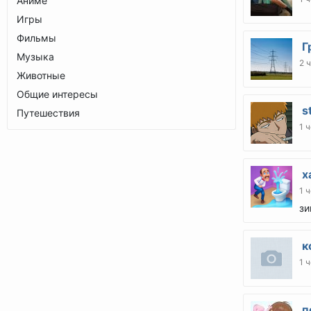
Аниме
Игры
Фильмы
Гр
Музыка
2 
Животные
Общие интересы
s
Путешествия
1 ч
х
1 ч
зи
к
1 ч
п