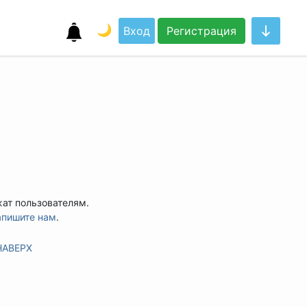
🌙
Вход
Регистрация
жат пользователям.
апишите нам
.
НАВЕРХ