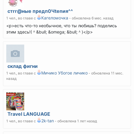
cтrr@ные предп0Чtenия^^
Кагеломочка
1 чел., во главе с
- обновлена 6 мес. назад
<p>есть что-то необычное, что ты любишь? поделись
этим здесь!(＾&bull; &omega; &bull;＾)</p>
склад фигни
Мичико Убогое личико
1 чел., во главе с
- обновлена 11 мес.
назад
Travel LANGUAGE
2k-tan
1 чел., во главе с
- обновлена 1 лет назад