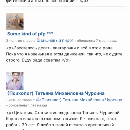
фигнюшки и арты про ассоциации ^^</p>
Some kind of pfp °^°
вишнёвый пирог
3 чел., во главе с
- обновлена 7 мес. назад
<p>​​​​​​Захотелось делать аватарочки и всё в этом роде.
Пока что я новенькая в этом движении, так что, не судите
строго. Буду рада советам!</p>
(Психолог) Татьяна Михайловна Чурсина
(Психолог) Татьяна Михайловна Чурсина
1 чел., во главе с
- обновлена 1 лет назад
<p>Цитатник. Статьи и исследования Татьяны Чурсиной.
Коротко и важно о главном в жизни. Я - психолог, стаж
работы 30 лет. Я люблю людей и считаю кропотливый