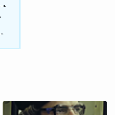
рать
ь
вою