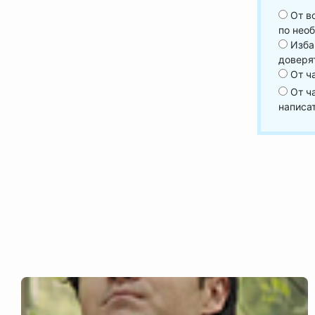
От во
по нео
Избав
доверя
От ча
От ча
написат