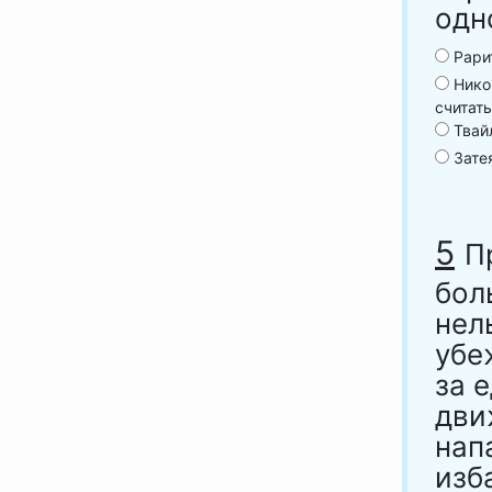
одн
Рарит
Нико
считат
Твай
Затея
5
П
бол
нел
убе
за 
дви
нап
изб