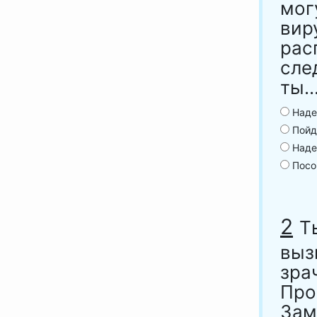
мог
вир
рас
сле
ты..
Наден
Пойдё
Наде
Посов
2
Т
выз
зра
Про
Зам