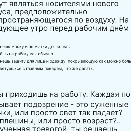
ут являться носителями нового
уса, предположительно
пространяющегося по воздуху. На
дующее утро перед рабочим днём
.
ешь маску и перчатки для копыт.
шь на работу как обычно.
нешь защиту для лица и одежду, покрывающую как можно бол
етуешься с главным пекарем, что же делать.
ы приходишь на работу. Каждая п
ывает подозрение - это суженные
чки, или просто свет так падает?
плешины, или просто возраст?..
ученная тревогой, ты решаешь