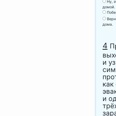
Ну, э
домой.
Побег
Верну
дома.
4
П
вых
и у
сим
про
как
эва
и о
трё
зар