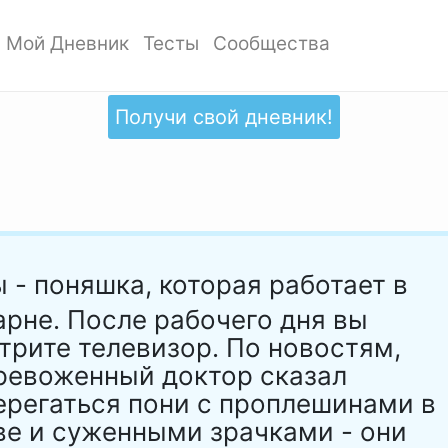
Мой Дневник
Тесты
Сообщества
ать профиль
Мои записи
Мои Тесты
Мои сообщества
ото профиля
Добавить запись
Добавить тест
Создать сообщество
Получи свой дневник!
ки
Дизайн дневника
Популярные тесты
Обзор сообществ
аккаунта
Обзор записей
Новые тесты
атности
 - поняшка, которая работает в
арне. После рабочего дня вы
трите телевизор. По новостям,
ревоженный доктор сказал
ерегаться пони с проплешинами в
ве и суженными зрачками - они