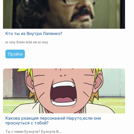
Кто ты из Внутри Лапенко?
ю ноу блин или не ю ноу
Пройти
Какова реакция персонажей Наруто,если они
проснуться с тобой?
Ты с ними бухнула? Бухнула.В...