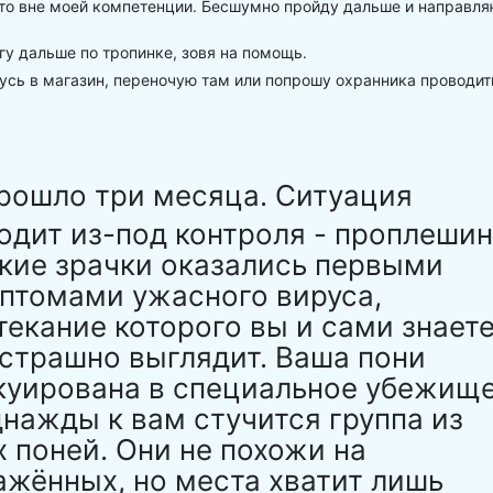
то вне моей компетенции. Бесшумно пройду дальше и направл
у дальше по тропинке, зовя на помощь.
сь в магазин, переночую там или попрошу охранника проводит
рошло три месяца. Ситуация
одит из-под контроля - проплеши
зкие зрачки оказались первыми
птомами ужасного вируса,
текание которого вы и сами знает
 страшно выглядит. Ваша пони
куирована в специальное убежище
днажды к вам стучится группа из
х поней. Они не похожи на
ажённых, но места хватит лишь