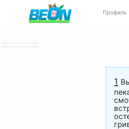
Профиль
Редактиров
Изменить ф
Мои аватар
Настройки 
Опции прив
Позитивки
Поиск
1
Вы
Друзья
пек
Выход
смо
вст
ост
гри