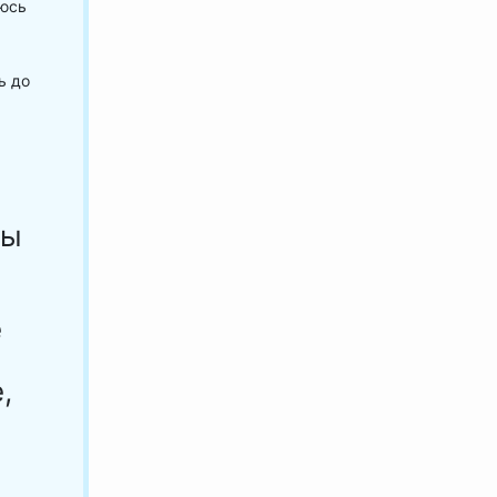
яюсь
ь до
ны
е
,