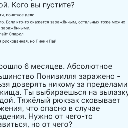
ой. Кого вы пустите?
и, понятное дело
го. Если кто-то окажется заражённым, остальных тоже можно
ь заражёнными.
лайт Спаркл.
 рискованная, но Пинки Пай
рошло 6 месяцев. Абсолютное
ьшинство Понивилля заражено -
ьзя доверять никому за пределами
жища. Ты выбираешься на вылазк
едой. Тяжёлый рюкзак сковывает
жения, что опасно в случае
адения. Нужно от чего-то
авиться, но от чего?