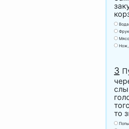
зак
кор
Вода,
Фрук
Мясоз
Нож, 
3
П
чер
слы
гол
тог
то 
Попыт