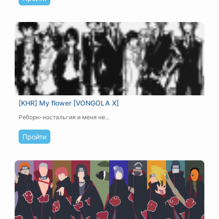
[KHR] My flower [VONGOLA X]
Реборн-ностальгия и меня не...
Пройти