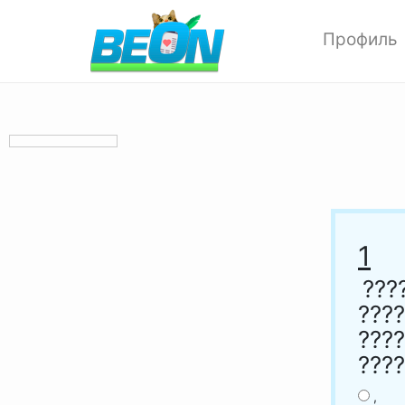
Профиль
Редактиров
Изменить ф
Мои аватар
Настройки 
Опции прив
Позитивки
Поиск
1
Друзья
???
Выход
????
????
????
,