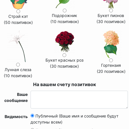
Подорожник
Букет пионов
Стрэй кэт
(10 позитивок)
(30 позитивок)
(50 позитивок)
Букет красных роз
Гортензия
(30 позитивок)
Лунная слеза
(20 позитивок)
(10 позитивок)
На вашем счету
позитивок
Ваше
сообщение
Публичный (Ваше имя и сообщение будут
Видимость
доступны всем)