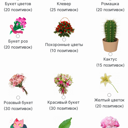
Букет цветов
Клевер
Ромашка
(20 позитивок)
(25 позитивок)
(20 позитивок)
Букет роз
Похоронные цветы
(20 позитивок)
(10 позитивок)
Кактус
(15 позитивок)
Желтый цветок
Красивый букет
Розовый букет
(20 позитивок)
(30 позитивок)
(30 позитивок)