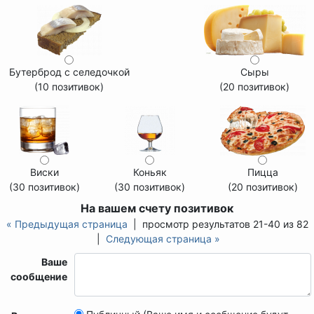
Бутерброд с селедочкой
Сыры
(10 позитивок)
(20 позитивок)
Виски
Коньяк
Пицца
(30 позитивок)
(30 позитивок)
(20 позитивок)
На вашем счету
позитивок
« Предыдущая страница
| просмотр результатов 21-40 из 82
|
Следующая страница »
Ваше
сообщение