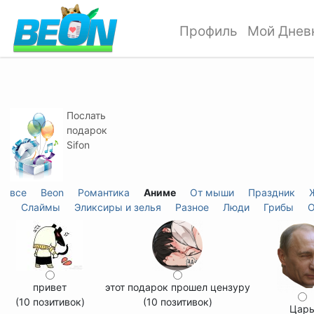
Профиль
Мой Днев
Послать
подарок
Sifon
все
Beon
Романтика
Аниме
От мыши
Праздник
Слаймы
Эликсиры и зелья
Разное
Люди
Грибы
О
привет
этот подарок прошел цензуру
(10 позитивок)
(10 позитивок)
Цар