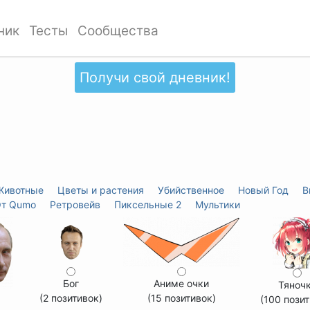
ник
Тесты
Сообщества
Получи свой дневник!
Животные
Цветы и растения
Убийственное
Новый Год
В
т Qumo
Ретровейв
Пиксельные 2
Мультики
Бог
Аниме очки
Тяноч
(2 позитивок)
(15 позитивок)
(100 позит
ь