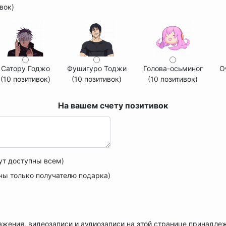
ивок)
Сатору Годжо
Фушигуро Тоджи
Голова-осьминог
О
(10 позитивок)
(10 позитивок)
(10 позитивок)
На вашем счету
позитивок
ут доступны всем)
ны только получателю подарка)
ажения, видеозаписи и аудиозаписи на этой странице принадле