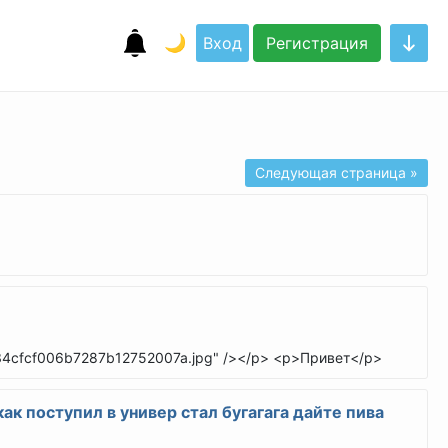
🌙
Вход
Регистрация
Следующая страница »
734cfcf006b7287b12752007a.jpg" /></p> <p>Привет</p>
как поступил в универ стал бугагага дайте пива