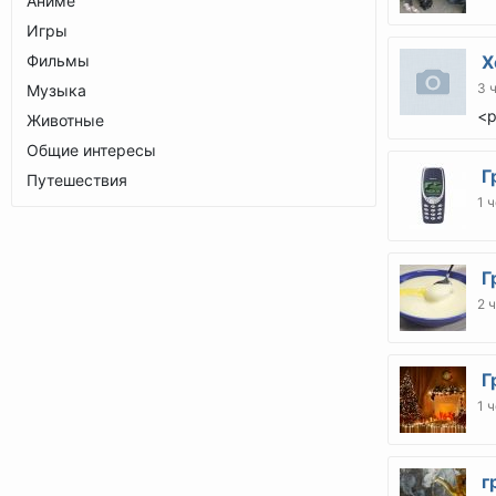
Аниме
Игры
Фильмы
Х
3 
Музыка
<p
Животные
Общие интересы
Г
Путешествия
1 ч
Г
2 
Г
1 ч
г