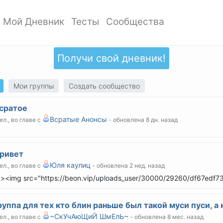
Мой Дневник
Тесты
Сообщества
ать профиль
Мои записи
Мои Тесты
Мои сообщества
ото профиля
Добавить запись
Добавить тест
Создать сообщество
Получи свой дневник!
ки
Дизайн дневника
Популярные тесты
Обзор сообществ
аккаунта
Обзор записей
Новые тесты
Мои группы
Создать сообщество
атности
сратое
Всратые Анонсы
ел., во главе с
- обновлена 8 дн. назад
ривет
Юля каулиц
ел., во главе с
- обновлена 2 нед. назад
><img src="https://beon.vip/uploads_user/30000/29260/df67edf
уппа для тех кто блин раньше был такой муси пуси, а 
~СкУчАюЩиЙ ШмЕлЬ~
ел., во главе с
- обновлена 8 мес. назад