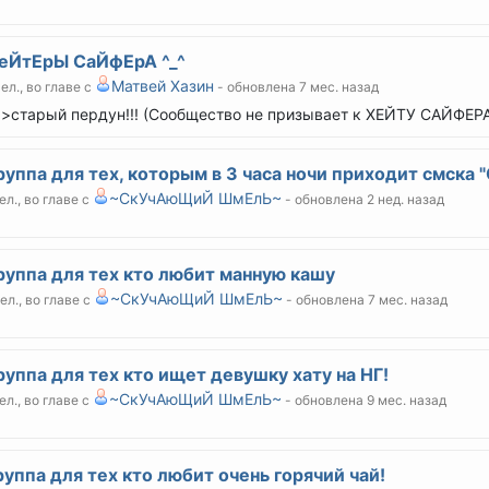
еЙтЕрЫ СаЙфЕрА ^_^
Матвей Хазин
чел., во главе с
- обновлена 7 мес. назад
>старый пердун!!! (Сообщество не призывает к ХЕЙТУ САЙФЕР
руппа для тех, которым в 3 часа ночи приходит смска 
~СкУчАюЩиЙ ШмЕлЬ~
ел., во главе с
- обновлена 2 нед. назад
руппа для тех кто любит манную кашу
~СкУчАюЩиЙ ШмЕлЬ~
чел., во главе с
- обновлена 7 мес. назад
руппа для тех кто ищет девушку хату на НГ!
~СкУчАюЩиЙ ШмЕлЬ~
ел., во главе с
- обновлена 9 мес. назад
руппа для тех кто любит очень горячий чай!