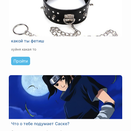
какой ты фетиш
хуйня какая то
Пройти
Что о тебе подумает Саске?