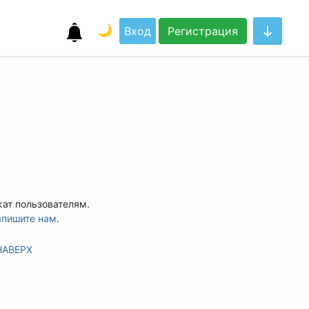
🌙
Вход
Регистрация
жат пользователям.
апишите нам
.
НАВЕРХ