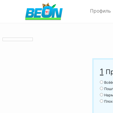
Профиль
Редактиров
Изменить ф
Мои аватар
Настройки 
Опции прив
Позитивки
Поиск
1
Пр
Друзья
Выход
Всёё
Пошла
Нарм
Плоха