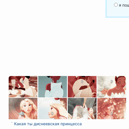
я пош
` Какая ты диснеевская принцесса