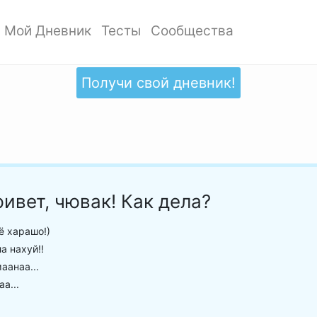
Мой Дневник
Тесты
Сообщества
ать профиль
Мои записи
Мои Тесты
Мои сообщества
ото профиля
Добавить запись
Добавить тест
Создать сообщество
Получи свой дневник!
ки
Дизайн дневника
Популярные тесты
Обзор сообществ
аккаунта
Обзор записей
Новые тесты
атности
ивет, чювак! Как дела?
ё харашо!)
 нахуй!!
аанаа...
а...