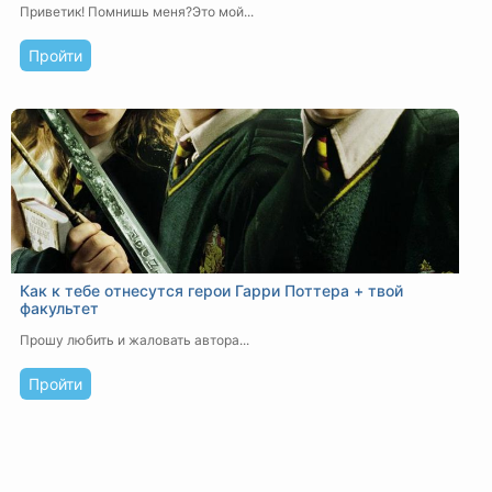
Приветик! Помнишь меня?Это мой...
Пройти
Как к тебе отнесутся герои Гарри Поттера + твой
факультет
Прошу любить и жаловать автора...
Пройти