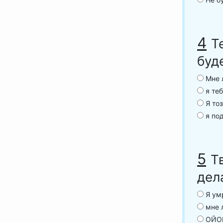
4
Т
буд
Мне л
я теб
Я тоз
я под
5
Т
дел
Я умр
мне л
ОЙОЙ