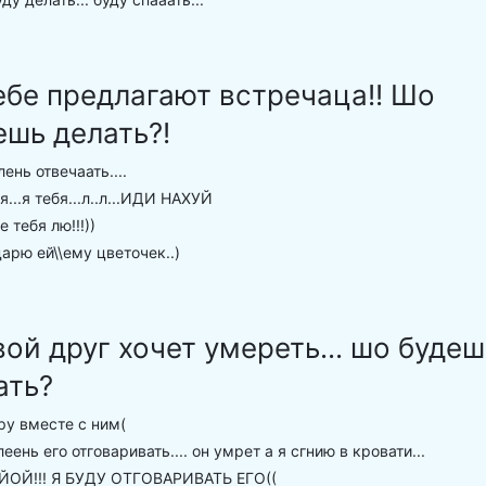
ебе предлагают встречаца!! Шо
ешь делать?!
ень отвечаать....
я...я тебя...л..л...ИДИ НАХУЙ
е тебя лю!!!))
арю ей\\ему цветочек..)
вой друг хочет умереть... шо будеш
ать?
у вместе с ним(
еень его отговаривать.... он умрет а я сгнию в кровати...
ОЙ!!! Я БУДУ ОТГОВАРИВАТЬ ЕГО((