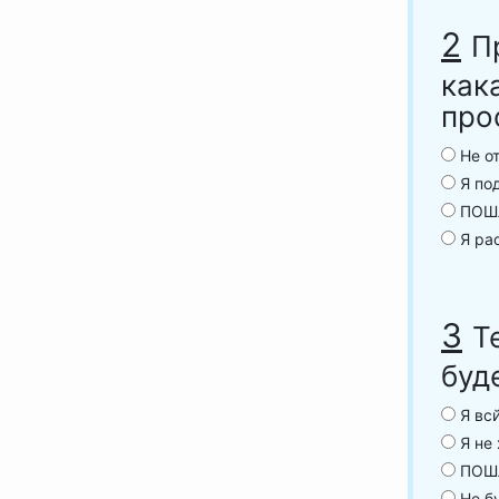
2
П
как
про
Не от
Я под
ПОШЛ
Я рас
3
Т
буд
Я всй
Я не 
ПОШ
Не бу