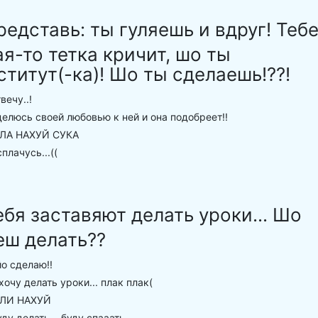
редставь: ты гуляешь и вдруг! Теб
ая-то тетка кричит, шо ты
ститут(-ка)! Шо ты сделаешь!??!
вечу..!
елюсь своей любовью к ней и она подобреет!!
А НАХУЙ СУКА
плачусь...((
ебя заставяют делать уроки... Шо
еш делать??
о сделаю!!
хочу делать уроки... плак плак(
ЛИ НАХУЙ
ду делать... буду спааать...