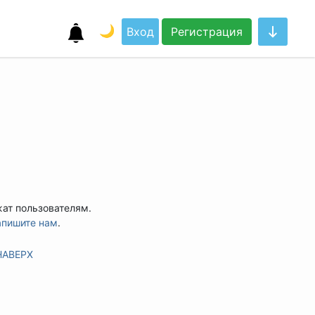
🌙
Вход
Регистрация
жат пользователям.
апишите нам
.
НАВЕРХ