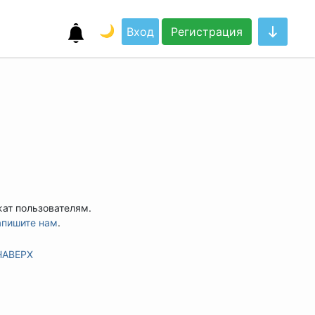
🌙
Вход
Регистрация
жат пользователям.
апишите нам
.
НАВЕРХ