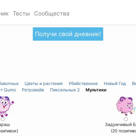
ник
Тесты
Сообщества
Получи свой дневник!
ивотные
Цветы и растения
Убийственное
Новый Год
В
т Qumo
Ретровейв
Пиксельные 2
Мультики
араш
Задумчивый 
озитивок)
(20 позитив