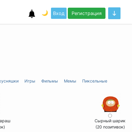
🌙
Вход
Регистрация
кусняшки
Игры
Фильмы
Мемы
Пиксельные
Бараш
Сырный шарик
ок)
(20 позитивок)