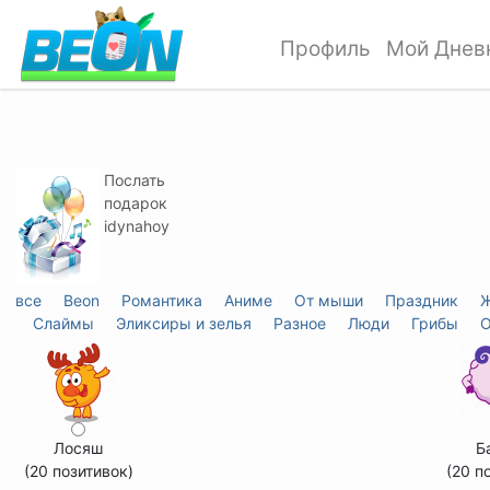
Профиль
Мой Днев
Послать
подарок
idynahoy
все
Beon
Романтика
Аниме
От мыши
Праздник
Ж
Слаймы
Эликсиры и зелья
Разное
Люди
Грибы
О
Лосяш
Б
(20 позитивок)
(20 п