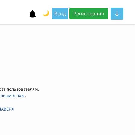
🌙
Вход
Регистрация
жат пользователям.
апишите нам
.
НАВЕРХ