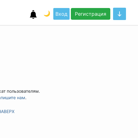
🌙
Вход
Регистрация
жат пользователям.
апишите нам
.
НАВЕРХ