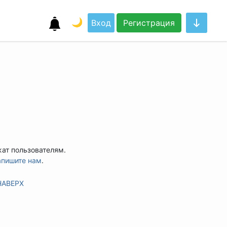
🌙
Вход
Регистрация
жат пользователям.
апишите нам
.
НАВЕРХ