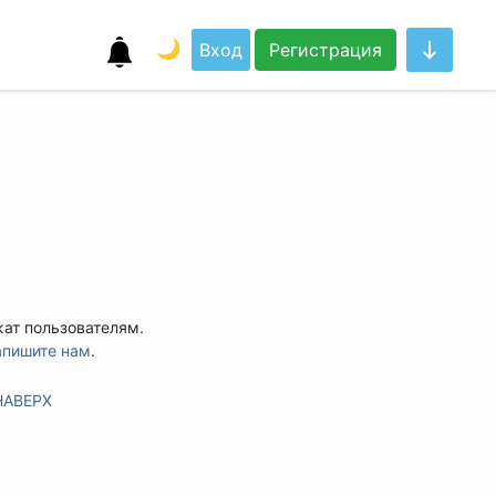
🌙
Вход
Регистрация
жат пользователям.
апишите нам
.
НАВЕРХ