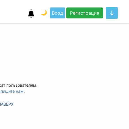
🌙
Вход
Регистрация
жат пользователям.
апишите нам
.
НАВЕРХ