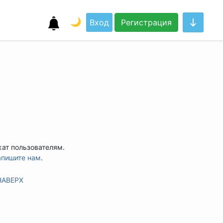
🌙
Вход
Регистрация
жат пользователям.
апишите нам
.
НАВЕРХ