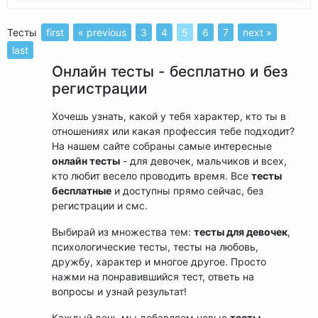
Тесты
first
« previous
3
4
5
6
7
next »
last
Онлайн тесты - бесплатно и без
регистрации
Хочешь узнать, какой у тебя характер, кто ты в
отношениях или какая профессия тебе подходит?
На нашем сайте собраны самые интересные
онлайн тесты
- для девочек, мальчиков и всех,
кто любит весело проводить время. Все
тесты
бесплатные
и доступны прямо сейчас, без
регистрации и смс.
Выбирай из множества тем:
тесты для девочек
,
психологические тесты, тесты на любовь,
дружбу, характер и многое другое. Просто
нажми на понравившийся тест, ответь на
вопросы и узнай результат!
Каждый день мы добавляем новые
тесты