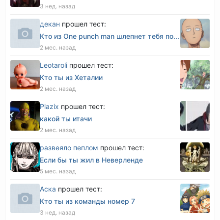
3 нед. назад
декан
прошел тест:
Кто из One punch man шлепнет тебя по...
2 мес. назад
Leotaroli
прошел тест:
Кто ты из Хеталии
2 мес. назад
Plazix
прошел тест:
какой ты итачи
2 мес. назад
развеяло пеплом
прошел тест:
Если бы ты жил в Неверленде
5 мес. назад
Аска
прошел тест:
Кто ты из команды номер 7
3 нед. назад