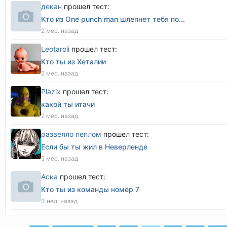
декан
прошел тест:
Кто из One punch man шлепнет тебя по...
2 мес. назад
Leotaroli
прошел тест:
Кто ты из Хеталии
2 мес. назад
Plazix
прошел тест:
какой ты итачи
2 мес. назад
развеяло пеплом
прошел тест:
Если бы ты жил в Неверленде
5 мес. назад
Аска
прошел тест:
Кто ты из команды номер 7
3 нед. назад