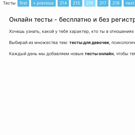
Тесты
first
« previous
214
215
216
217
218
next
Онлайн тесты - бесплатно и без регист
Хочешь узнать, какой у тебя характер, кто ты в отношени
Выбирай из множества тем:
тесты для девочек
, психологи
Каждый день мы добавляем новые
тесты онлайн
, чтобы т