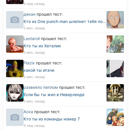
3 нед. назад
декан
прошел тест:
Кто из One punch man шлепнет тебя по...
2 мес. назад
Leotaroli
прошел тест:
Кто ты из Хеталии
2 мес. назад
Plazix
прошел тест:
какой ты итачи
2 мес. назад
развеяло пеплом
прошел тест:
Если бы ты жил в Неверленде
5 мес. назад
Аска
прошел тест:
Кто ты из команды номер 7
3 нед. назад