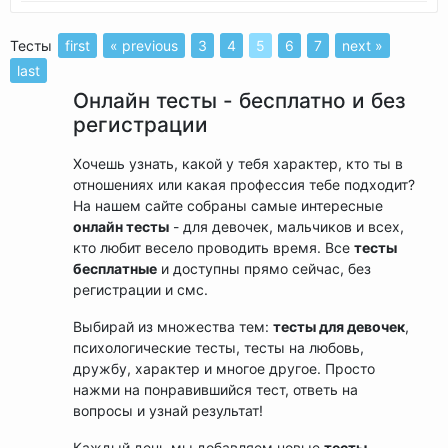
Тесты
first
« previous
3
4
5
6
7
next »
last
Онлайн тесты - бесплатно и без
регистрации
Хочешь узнать, какой у тебя характер, кто ты в
отношениях или какая профессия тебе подходит?
На нашем сайте собраны самые интересные
онлайн тесты
- для девочек, мальчиков и всех,
кто любит весело проводить время. Все
тесты
бесплатные
и доступны прямо сейчас, без
регистрации и смс.
Выбирай из множества тем:
тесты для девочек
,
психологические тесты, тесты на любовь,
дружбу, характер и многое другое. Просто
нажми на понравившийся тест, ответь на
вопросы и узнай результат!
Каждый день мы добавляем новые
тесты