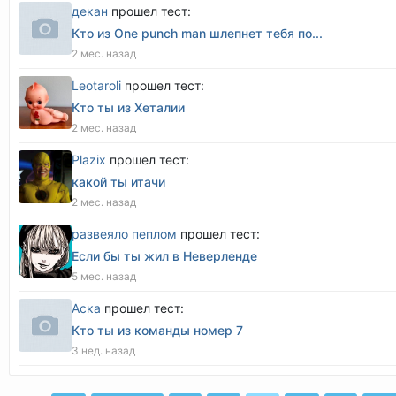
декан
прошел тест:
Кто из One punch man шлепнет тебя по...
2 мес. назад
Leotaroli
прошел тест:
Кто ты из Хеталии
2 мес. назад
Plazix
прошел тест:
какой ты итачи
2 мес. назад
развеяло пеплом
прошел тест:
Если бы ты жил в Неверленде
5 мес. назад
Аска
прошел тест:
Кто ты из команды номер 7
3 нед. назад