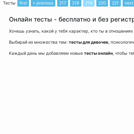
Тесты
first
« previous
217
218
219
220
221
next
Онлайн тесты - бесплатно и без регист
Хочешь узнать, какой у тебя характер, кто ты в отношени
Выбирай из множества тем:
тесты для девочек
, психологи
Каждый день мы добавляем новые
тесты онлайн
, чтобы т