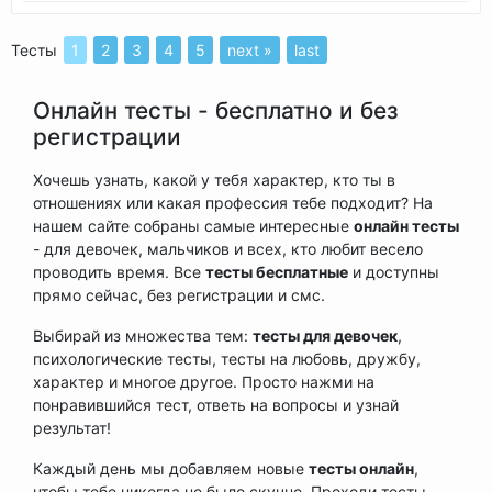
Тесты
1
2
3
4
5
next »
last
Онлайн тесты - бесплатно и без
регистрации
Хочешь узнать, какой у тебя характер, кто ты в
отношениях или какая профессия тебе подходит? На
нашем сайте собраны самые интересные
онлайн тесты
- для девочек, мальчиков и всех, кто любит весело
проводить время. Все
тесты бесплатные
и доступны
прямо сейчас, без регистрации и смс.
Выбирай из множества тем:
тесты для девочек
,
психологические тесты, тесты на любовь, дружбу,
характер и многое другое. Просто нажми на
понравившийся тест, ответь на вопросы и узнай
результат!
Каждый день мы добавляем новые
тесты онлайн
,
чтобы тебе никогда не было скучно. Проходи тесты,