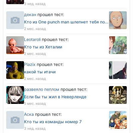
3 нед. назад
декан
прошел тест:
Кто из One punch man шлепнет тебя по...
2 мес. назад
Leotaroli
прошел тест:
Кто ты из Хеталии
2 мес. назад
Plazix
прошел тест:
какой ты итачи
2 мес. назад
развеяло пеплом
прошел тест:
Если бы ты жил в Неверленде
5 мес. назад
Аска
прошел тест:
Кто ты из команды номер 7
3 нед. назад