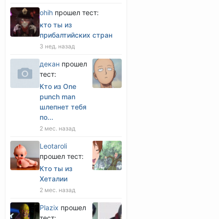
оhih
прошел тест:
кто ты из
прибалтийских стран
3 нед. назад
декан
прошел
тест:
Кто из One
punch man
шлепнет тебя
по...
2 мес. назад
Leotaroli
прошел тест:
Кто ты из
Хеталии
2 мес. назад
Plazix
прошел
тест: