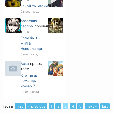
какой ты итачи
2 мес. назад
развеяло
пеплом
прошел
тест:
Если бы ты
жил в
Неверленде
5 мес. назад
Аска
прошел
тест:
Кто ты из
команды
номер 7
3 нед. назад
Тесты
first
« previous
1
2
3
4
5
next »
last