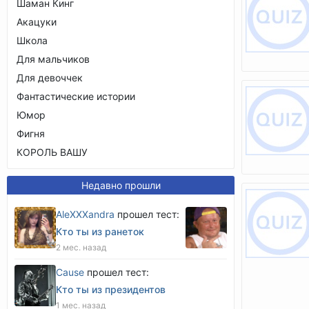
Шаман Кинг
Акацуки
Школа
Для мальчиков
Для девоччек
Фантастические истории
Юмор
Фигня
КОРОЛЬ ВАШУ
Недавно прошли
AleXXXandra
прошел тест:
Кто ты из ранеток
2 мес. назад
Cause
прошел тест:
Кто ты из президентов
1 мес. назад