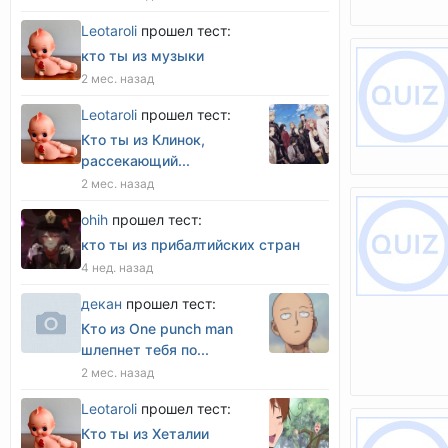
Leotaroli
прошел тест:
кто ты из музыки
2 мес. назад
Leotaroli
прошел тест:
Кто ты из Клинок,
рассекающий...
2 мес. назад
оhih
прошел тест:
кто ты из прибалтийских стран
4 нед. назад
декан
прошел тест:
Кто из One punch man
шлепнет тебя по...
2 мес. назад
Leotaroli
прошел тест:
Кто ты из Хеталии