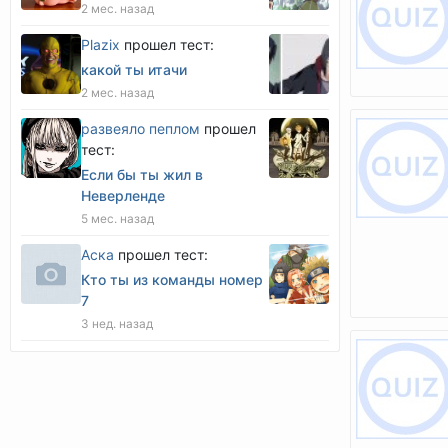
2 мес. назад
Plazix
прошел тест:
какой ты итачи
2 мес. назад
развеяло пеплом
прошел
тест:
Если бы ты жил в
Неверленде
5 мес. назад
Аска
прошел тест:
Кто ты из команды номер
7
3 нед. назад