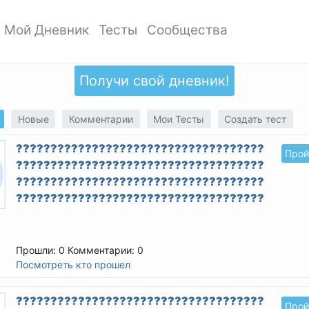
Мой Дневник
Тесты
Сообщества
ать профиль
Мои записи
Мои Тесты
Мои сообщества
ото профиля
Добавить запись
Добавить тест
Создать сообщество
Получи свой дневник!
ки
Дизайн дневника
Популярные тесты
Обзор сообществ
аккаунта
Обзор записей
Новые тесты
Новые
Комментарии
Мои Тесты
Создать тест
атности
????????????????????????????????????????
Прой
????????????????????????????????????????
????????????????????????????????????????
????????????????????????????????????????
Прошли: 0
Комментарии: 0
Посмотреть кто прошел
??????????????????????????????????????????
Прой