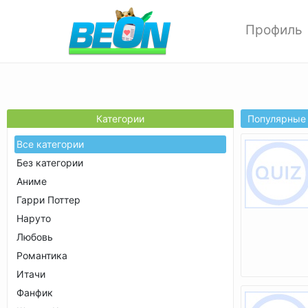
Профиль
Редактиров
Изменить ф
Мои аватар
Настройки 
Популярные
Категории
Опции прив
Все категории
Позитивки
Без категории
Поиск
Аниме
Друзья
Гарри Поттер
Выход
Наруто
Любовь
Романтика
Итачи
Фанфик