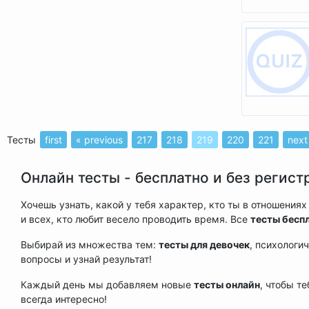
Тесты
first
« previous
217
218
219
220
221
next
Онлайн тесты - бесплатно и без регист
Хочешь узнать, какой у тебя характер, кто ты в отношени
и всех, кто любит весело проводить время. Все
тесты бесп
Выбирай из множества тем:
тесты для девочек
, психологи
вопросы и узнай результат!
Каждый день мы добавляем новые
тесты онлайн
, чтобы т
всегда интересно!