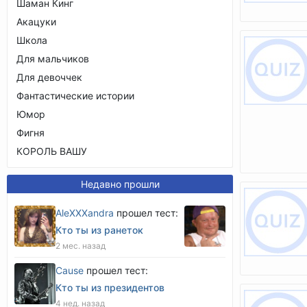
Шаман Кинг
Акацуки
Школа
Для мальчиков
Для девоччек
Фантастические истории
Юмор
Фигня
КОРОЛЬ ВАШУ
Недавно прошли
AleXXXandra
прошел тест:
Кто ты из ранеток
2 мес. назад
Cause
прошел тест:
Кто ты из президентов
4 нед. назад