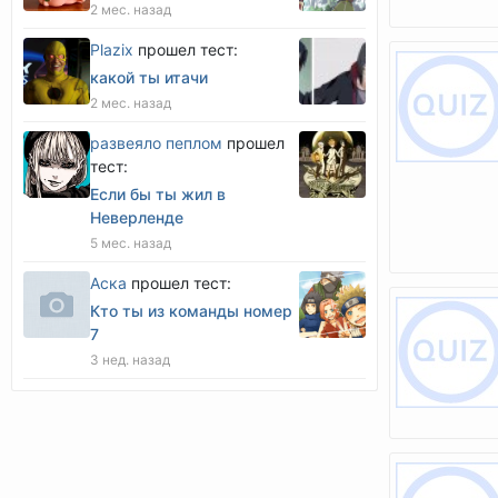
2 мес. назад
Plazix
прошел тест:
какой ты итачи
2 мес. назад
развеяло пеплом
прошел
тест:
Если бы ты жил в
Неверленде
5 мес. назад
Аска
прошел тест:
Кто ты из команды номер
7
3 нед. назад