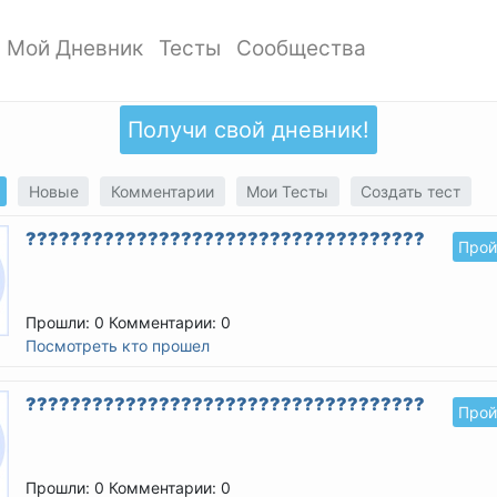
Мой Дневник
Тесты
Сообщества
ать профиль
Мои записи
Мои Тесты
Мои сообщества
ото профиля
Добавить запись
Добавить тест
Создать сообщество
Получи свой дневник!
ки
Дизайн дневника
Популярные тесты
Обзор сообществ
аккаунта
Обзор записей
Новые тесты
Новые
Комментарии
Мои Тесты
Создать тест
атности
??????????????????????????????????????????
Прой
Прошли: 0
Комментарии: 0
Посмотреть кто прошел
??????????????????????????????????????????
Прой
Прошли: 0
Комментарии: 0