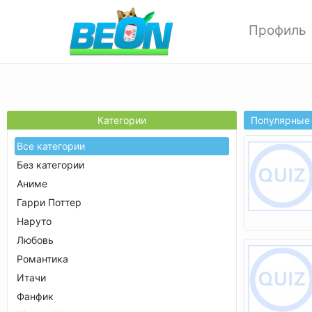
Профиль
Редактиров
Изменить ф
Мои аватар
Настройки 
Популярные
Категории
Опции прив
Все категории
Позитивки
Без категории
Поиск
Аниме
Друзья
Гарри Поттер
Выход
Наруто
Любовь
Романтика
Итачи
Фанфик