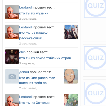
Leotaroli
прошел тест:
кто ты из музыки
2 мес. назад
Leotaroli
прошел тест:
Кто ты из Клинок,
рассекающий...
2 мес. назад
оhih
прошел тест:
кто ты из прибалтийских стран
3 нед. назад
декан
прошел тест:
Кто из One punch man
шлепнет тебя по...
2 мес. назад
Leotaroli
прошел тест:
Кто ты из Хеталии