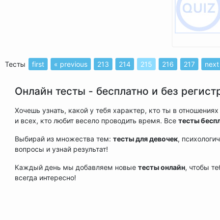
Тесты
first
« previous
213
214
215
216
217
next
Онлайн тесты - бесплатно и без регист
Хочешь узнать, какой у тебя характер, кто ты в отношени
и всех, кто любит весело проводить время. Все
тесты бесп
Выбирай из множества тем:
тесты для девочек
, психологи
вопросы и узнай результат!
Каждый день мы добавляем новые
тесты онлайн
, чтобы т
всегда интересно!