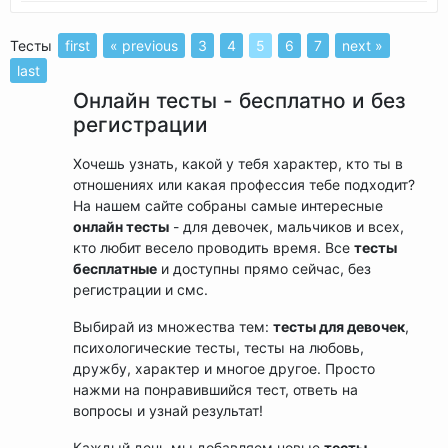
Тесты
first
« previous
3
4
5
6
7
next »
last
Онлайн тесты - бесплатно и без
регистрации
Хочешь узнать, какой у тебя характер, кто ты в
отношениях или какая профессия тебе подходит?
На нашем сайте собраны самые интересные
онлайн тесты
- для девочек, мальчиков и всех,
кто любит весело проводить время. Все
тесты
бесплатные
и доступны прямо сейчас, без
регистрации и смс.
Выбирай из множества тем:
тесты для девочек
,
психологические тесты, тесты на любовь,
дружбу, характер и многое другое. Просто
нажми на понравившийся тест, ответь на
вопросы и узнай результат!
Каждый день мы добавляем новые
тесты