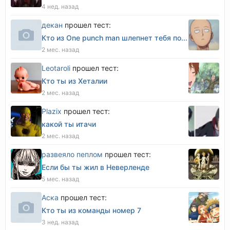
4 нед. назад
декан
прошел тест:
Кто из One punch man шлепнет тебя по...
2 мес. назад
Leotaroli
прошел тест:
Кто ты из Хеталии
2 мес. назад
Plazix
прошел тест:
какой ты итачи
2 мес. назад
развеяло пеплом
прошел тест:
Если бы ты жил в Неверленде
5 мес. назад
Аска
прошел тест:
Кто ты из команды номер 7
3 нед. назад