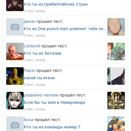
кто ты из прибалтийских стран
3 нед. назад
декан
прошел тест:
Кто из One punch man шлепнет тебя по...
2 мес. назад
Leotaroli
прошел тест:
Кто ты из Хеталии
2 мес. назад
Plazix
прошел тест:
какой ты итачи
2 мес. назад
развеяло пеплом
прошел тест:
Если бы ты жил в Неверленде
5 мес. назад
Аска
прошел тест:
Кто ты из команды номер 7