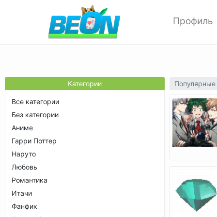
Профиль
Редактиров
Изменить ф
Мои аватар
Настройки 
Популярные
Категории
Опции прив
Все категории
Позитивки
Без категории
Поиск
Аниме
Друзья
Гарри Поттер
Выход
Наруто
Любовь
Романтика
Итачи
Фанфик