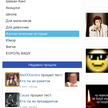
Шаман Кинг
Акацуки
Школа
Для мальчиков
Для девоччек
Фантастические истории
Юмор
Фигня
КОРОЛЬ ВАШУ
Недавно прошли
AleXXXandra
прошел тест:
Кто ты из ранеток
2 мес. назад
Cause
прошел тест:
Кто ты из президентов
4 нед. назад