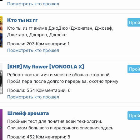
Посмотреть кто прошел
Кто ты из гг
Прой
Кто ты из гг аниме ДжоДжо (Джонатан, Джозеф,
Джетаро, Джорно, Джоске
Прошли: 203
Комментарии: 1
Посмотреть кто прошел
[KHR] My flower [VONGOLA X]
Прой
Реборн-ностальгия и меня не обошла стороной.
Проба пера после долгого перерыва, охотно приму
тапки.
...
Прошли: 554
Комментарии: 6
Посмотреть кто прошел
Шлейф аромата
Прой
Пробный тест для понятия всей технологии.
Слишком большого и красочного описания здесь
ждать не стоит....
Прошли: 452
Комментарии: 8