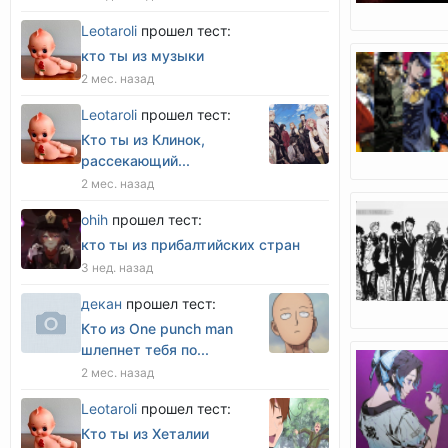
Leotaroli
прошел тест:
кто ты из музыки
2 мес. назад
Leotaroli
прошел тест:
Кто ты из Клинок,
рассекающий...
2 мес. назад
оhih
прошел тест:
кто ты из прибалтийских стран
3 нед. назад
декан
прошел тест:
Кто из One punch man
шлепнет тебя по...
2 мес. назад
Leotaroli
прошел тест:
Кто ты из Хеталии