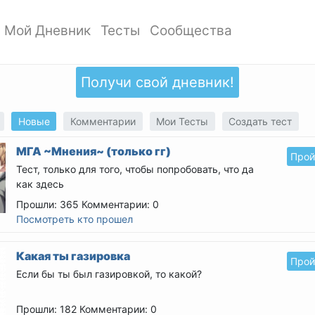
Мой Дневник
Тесты
Сообщества
ать профиль
Мои записи
Мои Тесты
Мои сообщества
ото профиля
Добавить запись
Добавить тест
Создать сообщество
Получи свой дневник!
ки
Дизайн дневника
Популярные тесты
Обзор сообществ
аккаунта
Обзор записей
Новые тесты
Новые
Комментарии
Мои Тесты
Создать тест
атности
МГА ~Мнения~ (только гг)
Прой
Тест, только для того, чтобы попробовать, что да
как здесь
Прошли: 365
Комментарии: 0
Посмотреть кто прошел
Какая ты газировка
Прой
Если бы ты был газировкой, то какой?
Прошли: 182
Комментарии: 0