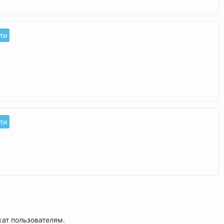
ти
ти
жат пользователям.