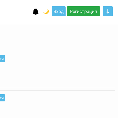
🌙
Вход
Регистрация
ти
ти