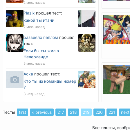
2 мес. назад
Plazix
прошел тест:
какой ты итачи
2 мес. назад
развеяло пеплом
прошел
тест:
Если бы ты жил в
Неверленде
5 мес. назад
Аска
прошел тест:
Кто ты из команды номер
7
3 нед. назад
Тесты
first
« previous
217
218
219
220
221
next
Все тексты, изобр