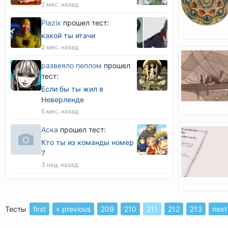
2 мес. назад
Plazix
прошел тест:
какой ты итачи
2 мес. назад
развеяло пеплом
прошел
тест:
Если бы ты жил в
Неверленде
5 мес. назад
Аска
прошел тест:
Кто ты из команды номер
7
3 нед. назад
Тесты
first
« previous
209
210
211
212
213
next