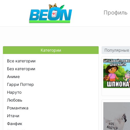
Профиль
Редактиров
Изменить ф
Мои аватар
Настройки 
Популярные
Категории
Опции прив
Все категории
Позитивки
Без категории
Поиск
Аниме
Друзья
Гарри Поттер
Выход
Наруто
Любовь
Романтика
Итачи
Фанфик