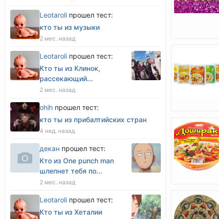
Leotaroli
прошел тест:
кто ты из музыки
2 мес. назад
Leotaroli
прошел тест:
Кто ты из Клинок,
рассекающий...
2 мес. назад
оhih
прошел тест:
кто ты из прибалтийских стран
4 нед. назад
декан
прошел тест:
Кто из One punch man
шлепнет тебя по...
2 мес. назад
Leotaroli
прошел тест:
Кто ты из Хеталии