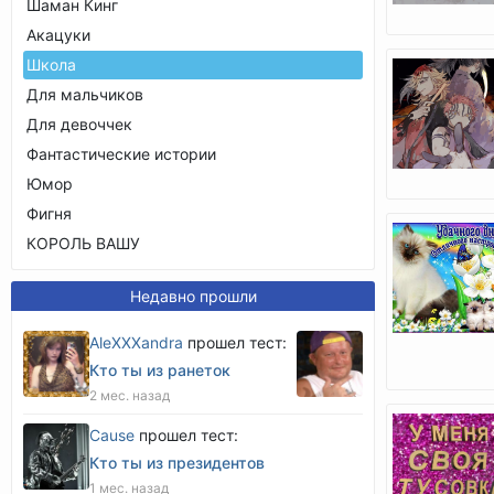
Шаман Кинг
Акацуки
Школа
Для мальчиков
Для девоччек
Фантастические истории
Юмор
Фигня
КОРОЛЬ ВАШУ
Недавно прошли
AleXXXandra
прошел тест:
Кто ты из ранеток
2 мес. назад
Cause
прошел тест:
Кто ты из президентов
1 мес. назад