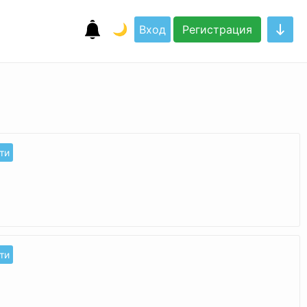
🌙
Вход
Регистрация
ти
ти
0c7b709563160b4db2906a.gif"