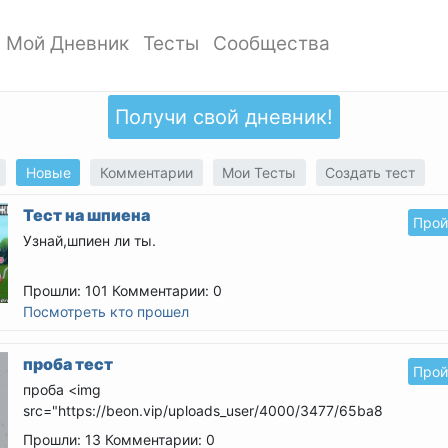
Мой Дневник
Тесты
Сообщества
ать профиль
Мои записи
Мои Тесты
Мои сообщества
ото профиля
Добавить запись
Добавить тест
Создать сообщество
Получи свой дневник!
ки
Дизайн дневника
Популярные тесты
Обзор сообществ
аккаунта
Обзор записей
Новые тесты
Новые
Комментарии
Мои Тесты
Создать тест
атности
Тест на шпиена
Прой
Узнай,шпиен ли ты.
Прошли: 101
Комментарии: 0
Посмотреть кто прошел
проба тест
Прой
проба
<img
src="https://beon.vip/uploads_user/4000/3477/65ba835606
/> <img...
Прошли: 13
Комментарии: 0