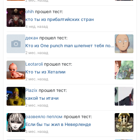
2 мес. назад
оhih
прошел тест:
кто ты из прибалтийских стран
4 нед. назад
декан
прошел тест:
Кто из One punch man шлепнет тебя по...
2 мес. назад
Leotaroli
прошел тест:
Кто ты из Хеталии
2 мес. назад
Plazix
прошел тест:
какой ты итачи
2 мес. назад
развеяло пеплом
прошел тест:
Если бы ты жил в Неверленде
5 мес. назад