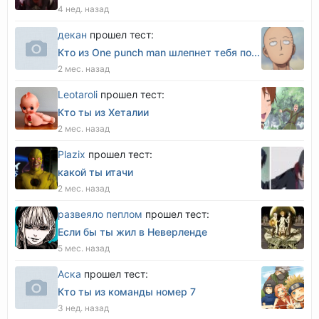
4 нед. назад
декан
прошел тест:
Кто из One punch man шлепнет тебя по...
2 мес. назад
Leotaroli
прошел тест:
Кто ты из Хеталии
2 мес. назад
Plazix
прошел тест:
какой ты итачи
2 мес. назад
развеяло пеплом
прошел тест:
Если бы ты жил в Неверленде
5 мес. назад
Аска
прошел тест:
Кто ты из команды номер 7
3 нед. назад