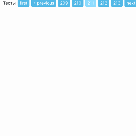
Тесты
first
« previous
209
210
211
212
213
next