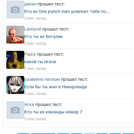
декан
прошел тест:
Кто из One punch man шлепнет тебя по...
2 мес. назад
Leotaroli
прошел тест:
Кто ты из Хеталии
2 мес. назад
Plazix
прошел тест:
какой ты итачи
2 мес. назад
развеяло пеплом
прошел тест:
Если бы ты жил в Неверленде
5 мес. назад
Аска
прошел тест:
Кто ты из команды номер 7
3 нед. назад