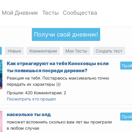
Мой Дневник
Тесты
Сообщества
ать профиль
Мои записи
Мои Тесты
Мои сообщества
ото профиля
Добавить запись
Добавить тест
Создать сообщество
Получи свой дневник!
ки
Дизайн дневника
Популярные тесты
Обзор сообществ
аккаунта
Обзор записей
Новые тесты
Новые
Комментарии
Мои Тесты
Создать тест
атности
Как отреагируют на тебя Коноховцы если
Прой
ты появишься посреди деревни?
Реакция на тебя. Постараюсь максимально точно
передать их характеры )))
Прошли: 420
Комментарии: 2
Посмотреть кто прошел
насколько ты олд
Прой
поможет вспомнить сколько вам лет
вы проиграли
в любом случае