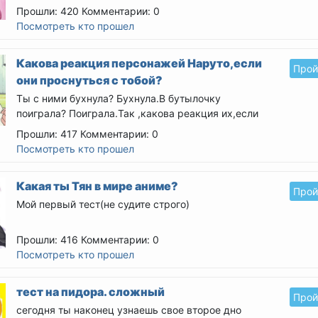
Прошли: 420
Комментарии: 0
Посмотреть кто прошел
Какова реакция персонажей Наруто,если
Прой
они проснуться с тобой?
Ты с ними бухнула? Бухнула.В бутылочку
поиграла? Поиграла.Так ,какова реакция их,если
они утром обнаружат...
Прошли: 417
Комментарии: 0
Посмотреть кто прошел
Какая ты Тян в мире аниме?
Прой
Мой первый тест(не судите строго)
Прошли: 416
Комментарии: 0
Посмотреть кто прошел
тест на пидора. сложный
Прой
сегодня ты наконец узнаешь свое второе дно