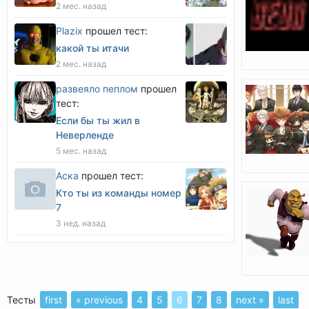
2 мес. назад
Plazix
прошел тест:
какой ты итачи
2 мес. назад
развеяло пеплом
прошел
тест:
Если бы ты жил в
Неверленде
5 мес. назад
Аска
прошел тест:
Кто ты из команды номер
7
3 нед. назад
Тесты
first
« previous
4
5
6
7
8
next »
last