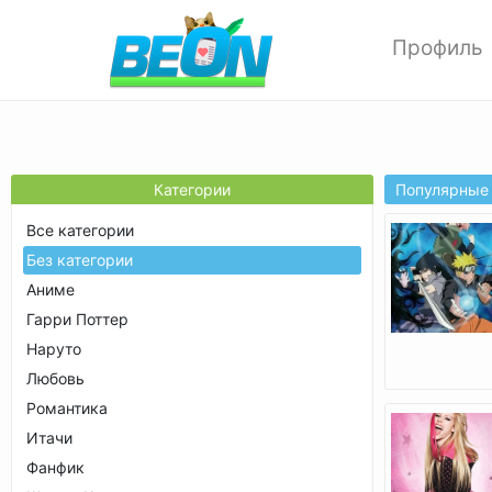
Профиль
Редактиров
Изменить ф
Мои аватар
Настройки 
Популярные
Категории
Опции прив
Все категории
Позитивки
Без категории
Поиск
Аниме
Друзья
Гарри Поттер
Выход
Наруто
Любовь
Романтика
Итачи
Фанфик