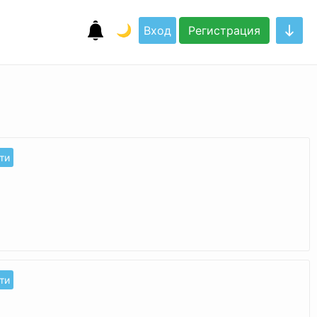
🌙
Вход
Регистрация
ти
ти