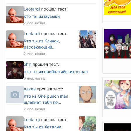
Leotaroli
прошел тест:
кто ты из музыки
2 мес. назад
Leotaroli
прошел тест:
Кто ты из Клинок,
рассекающий...
2 мес. назад
оhih
прошел тест:
кто ты из прибалтийских стран
3 нед. назад
декан
прошел тест:
Кто из One punch man
шлепнет тебя по...
2 мес. назад
Leotaroli
прошел тест:
Кто ты из Хеталии