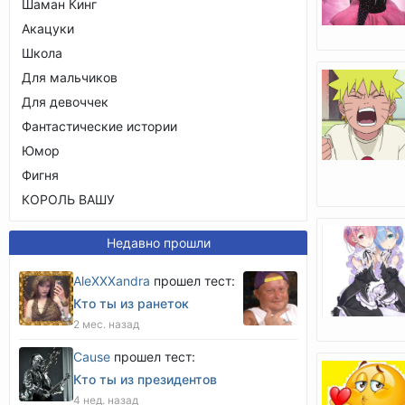
Шаман Кинг
Акацуки
Школа
Для мальчиков
Для девоччек
Фантастические истории
Юмор
Фигня
КОРОЛЬ ВАШУ
Недавно прошли
AleXXXandra
прошел тест:
Кто ты из ранеток
2 мес. назад
Cause
прошел тест:
Кто ты из президентов
4 нед. назад