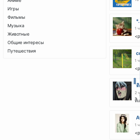
Аниме
Игры
Фильмы
*.
Музыка
1 ч
Животные
<p
Общие интересы
Путешествия
с
1 ч
<p
ิิิิิ
2 
ทืิเ
A
1 ч
<p