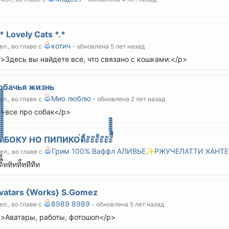
* Lovely Cats *.*
котич
ел., во главе с
- обновлена 5 лет назад
>Здесь вы найдете все, что связано с кошками.</p>
обачья жизнь
Мио люблю
ел., во главе с
- обновлена 2 лет назад
>все про собак</p>
ดิดิิิิิิิิิิิิิิิิิิิิิิิิБОКУ НО ПИПИКО่ดิัะัะัะััะัะัะัืืิิิิิิิ
Грим 100% Ваффл АЛИВЬЕ✨РЖУЧЕЛАТТИ ХАНТЕ
чел., во главе с
ดิืิิิททิททิืททืทืท
vatars {Works} S.Gomez
8989 8989
ел., во главе с
- обновлена 5 лет назад
>Аватары, работы, фотошоп</p>