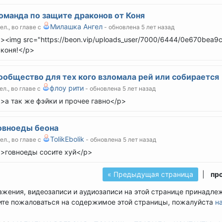
оманда по защите драконов от Коня
Милашка Ангел
чел., во главе с
- обновлена 5 лет назад
><img src="https://beon.vip/uploads_user/7000/6444/0e670bea
 коня!</p>
ообщество для тех кого взломала рей или собирается
флоу рити
ел., во главе с
- обновлена 5 лет назад
>а так же фэйки и прочее гавно</p>
овноеды беона
TolikEbolik
чел., во главе с
- обновлена 5 лет назад
>говноеды сосите хуй</p>
« Предыдущая страница
|
про
ажения, видеозаписи и аудиозаписи на этой странице принадле
ите пожаловаться на содержимое этой страницы, пожалуйста
н