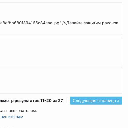
9ca8efbb680f394165c84cae.jpg" />Давайте защитим раконов
смотр результатов 11-20 из 27
|
Следующая страница »
жат пользователям.
апишите нам
.