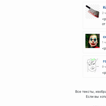
К
2 
<p
от
с
1 ч
<p
г
9 
<p
Все тексты, изобр
Если вы хот