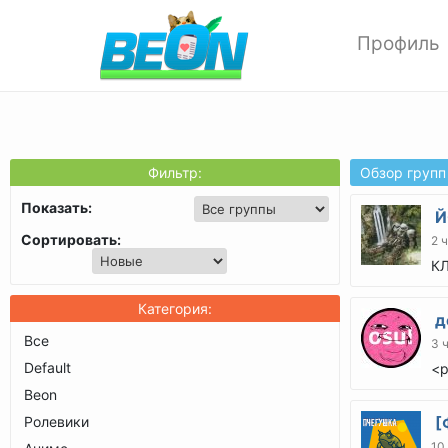
Профиль
Редактиров
Изменить ф
Мои аватар
Настройки 
Обзор групп
Опции прив
Показать:
Й
Позитивки
Сортировать:
2 
Поиск
К
Друзья
Выход
д
Все
3 
Default
<p
Beon
Ролевики
[
10