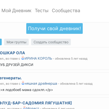
Мой Дневник
Тесты
Сообщества
ать профиль
Мои записи
Мои Тесты
Мои сообщества
ото профиля
Добавить запись
Добавить тест
Создать сообщество
Получи свой дневник!
ки
Дизайн дневника
Популярные тесты
Обзор сообществ
аккаунта
Обзор записей
Новые тесты
Мои группы
Создать сообщество
атности
ОШКАР ОЛА
ИРИНА КОРОЛЬ
чел., во главе с
- обновлена 5 лет назад
ЛУБ ДРУЗЕЙ ДИКСИ
егенераты.
няшная дрейнерша
чел., во главе с
- обновлена 5 лет назад
>я лодобоеб мама сдохлп.</p>
ФЛУД-БАР-САДОМИЯ ЛЯГУШАТНЯ]
Модест
 чел., во главе с
- обновлена 4 лет назад