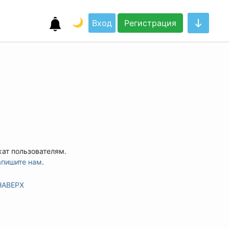
🌙
Вход
Регистрация
жат пользователям.
апишите нам
.
НАВЕРХ